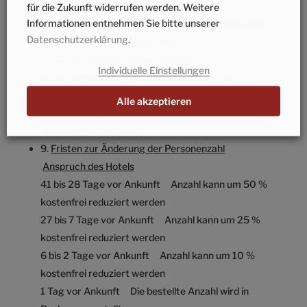
3 Werktage vor Veranstaltungsbeginn
für die Zukunft widerrufen werden. Weitere
Informationen entnehmen Sie bitte unserer
schriftlich übermittelt worden sein, andernfalls wird
Datenschutzerklärung
.
mindestens die bestellte Zahl
der Gedecke in Rechnung gestellt.
Individuelle Einstellungen
b) Der Veranstalter/Besteller haftet für die
Bezahlung etwaiger, von den
Alle akzeptieren
Veranstaltungsteilnehmern zusätzlich bestellter
Speisen und Getränke.
9.
Fristen zur Änderung der Personenzahl
Anspruch des Hotels
41 bis 28 Tage vor Ankunft Anzahl kann um 50 %
kostenfrei reduziert werden
27 bis 7 Tage vor Ankunft Anzahl kann um 25 %
kostenfrei reduziert werden
6 bis 2 Tage vor Ankunft Anzahl kann um 10 %
kostenfrei reduziert werden
1 Tag vor Ankunft Die bestellte Anzahl wird in