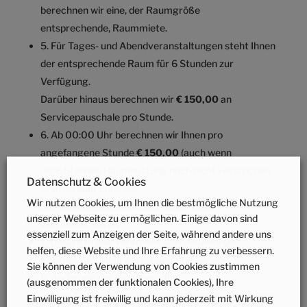
berechnen wir eine, der Raumgröße
entsprechende, Raummiete.
5. Für Tages- und Abendveranstaltungen steht Ihnen
der entsprechende Raum für 6 Stunden zur
Verfügung.
Darüber hinaus berechnen wir
€ 150,00
an
Servicepauschale pro Stunde.
6. Ab 00:00 Uhr berechnen wir Ihnen pro
angefangene Stunde
€ 150,00
(auch wenn
die 6 Stunden Raumnutzung noch nicht verstrichen
Datenschutz & Cookies
sind) bis zum Ende der
Wir nutzen Cookies, um Ihnen die bestmögliche Nutzung
Servicearbeiten, zuzüglich ½ Stunde an
unserer Webseite zu ermöglichen. Einige davon sind
Aufräumarbeiten.
essenziell zum Anzeigen der Seite, während andere uns
7. Unsere Preise verstehen sich inklusive der
helfen, diese Website und Ihre Erfahrung zu verbessern.
gesetzlichen Mehrwertsteuer und Service.
Sie können der Verwendung von Cookies zustimmen
8.
Änderung der Personenzahl
(ausgenommen der funktionalen Cookies), Ihre
a) Eine Änderung der Personenzahl muss spätestens
Einwilligung ist freiwillig und kann jederzeit mit Wirkung